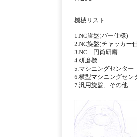
機械リスト
1.NC旋盤(バー仕様
2.NC旋盤(チャッカー仕
3.NC 円筒
4.研磨機
5.マシニングセン
6.横型マシニングセ
7.汎用旋盤、そ