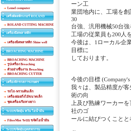
ーン工
Lemel computer
業団地内に、工場を創
เครื่งตัดสติกเกอร์ ROLAND
30
ROLAND CUTTING MACHINE
台強、汎用機械50台
เครื่องฉีดพลาสติก
工場の従業員も200
今後は、1ローカル企
เครืองฉีดพลาสติก Shine well
目標に
BROACHING MACHINE
しております。
BROACHING MACHINE
รูปเครื่อง Broaching
ตัวอย่างชิ้นงาน Broaching
BROACHING CUTTER
今後の目標 (Company's g
เครื่องจักรกลการเกษตร
我々は、製品精度が客
รถไถ-พรวนดินเล็ก
術の向
เครื่องย่อยกิ่งไม้ขนาดเล็ก
上及び熟練ワーカーを
ชุดเครื่องเรือหางยาว
社のゴ
ระบบขจัดฝุ่น ควัน ไอน้ำมัน
ールに結びつくことと
FilterMist ระบบ ขจัดไอน้ำมัน
ระบบขจัดฝุ่นอุตสหกกรม