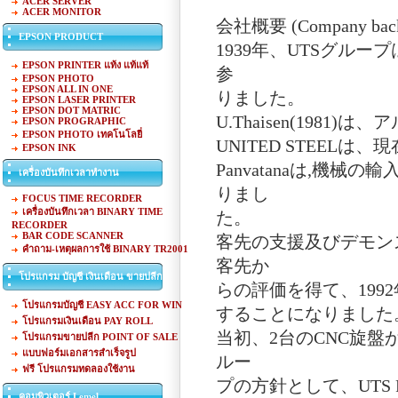
ACER SERVER
ACER MONITOR
会社概要 (Company back
EPSON PRODUCT
1939年、UTSグル
EPSON PRINTER แท้ง แท้แท้
参
EPSON PHOTO
EPSON ALL IN ONE
りました。
EPSON LASER PRINTER
EPSON DOT MATRIC
U.Thaisen(19
EPSON PROGRAPHIC
EPSON PHOTO เทคโนโลยี่
UNITED STEELは、
EPSON INK
Panvatanaは,機
เครื่องบันทึกเวลาทำงาน
りまし
FOCUS TIME RECORDER
เครื่องบันทึกเวลา BINARY TIME
た。
RECORDER
BAR CODE SCANNER
客先の支援及びデモン
คำถาม-เหตุผลการใช้ BINARY TR2001
客先か
โปรแกรม บัญชี เงินเดือน ขายปลีก
らの評価を得て、1992年
โปรแกรมบัญชี EASY ACC FOR WIN
することになりました
โปรแกรมเงินเดือน PAY ROLL
当初、2台のCNC旋盤
โปรแกรมขายปลีก POINT OF SALE
แบบฟอร์มเอกสารสำเร็จรูป
ルー
ฟรี โปรแกรมทดลองใช้งาน
プの方針として、UTS 
คอมพิวเตอร์ Lemel