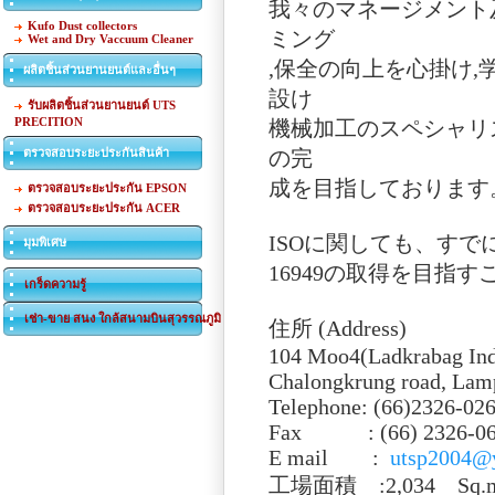
我々のマネージメント
Kufo Dust collectors
ミング
Wet and Dry Vaccuum Cleaner
,保全の向上を心掛け
ผลิตชิ้นส่วนยานยนต์และอื่นๆ
設け
รับผลิตชิ้นส่วนยานยนต์ UTS
PRECITION
機械加工のスペシャリ
ตรวจสอบระยะประกันสินค้า
の完
成を目指しております
ตรวจสอบระยะประกัน EPSON
ตรวจสอบระยะประกัน ACER
ISOに関しても、すでにI
มุมพิเศษ
16949の取得を目指
เกร็ดความรู้
เช่า-ขาย สนง ใกล้สนามบินสุวรรณภูมิ
住所 (Address)
104 Moo4(Ladkrabag Indu
Chalongkrung road, Lam
Telephone: (66)2326-02
Fax : (66) 2326-06
E mail :
utsp2004@
工場面積 :2,034 Sq.m