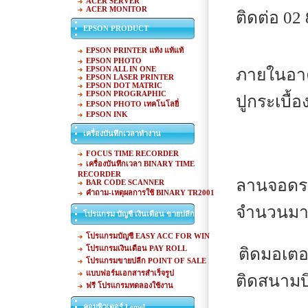
ACER SERVER
ACER MONITOR
ติดต่อ 02
EPSON PRODUCT
EPSON PRINTER แท้ง แท้แท้
EPSON PHOTO
EPSON ALL IN ONE
ภายในอาคา
EPSON LASER PRINTER
EPSON DOT MATRIC
EPSON PROGRAPHIC
ปูกระเบื้อ
EPSON PHOTO เทคโนโลยี่
EPSON INK
เครื่องบันทึกเวลาทำงาน
FOCUS TIME RECORDER
เครื่องบันทึกเวลา BINARY TIME
RECORDER
ลานจอดรถ
BAR CODE SCANNER
คำถาม-เหตุผลการใช้ BINARY TR2001
จำนวนม
โปรแกรม บัญชี เงินเดือน ขายปลีก
โปรแกรมบัญชี EASY ACC FOR WIN
โปรแกรมเงินเดือน PAY ROLL
ติดมอเตอ
โปรแกรมขายปลีก POINT OF SALE
แบบฟอร์มเอกสารสำเร็จรูป
ติดสนามบ
ฟรี โปรแกรมทดลองใช้งาน
คอมพิวเตอร์ Lemel