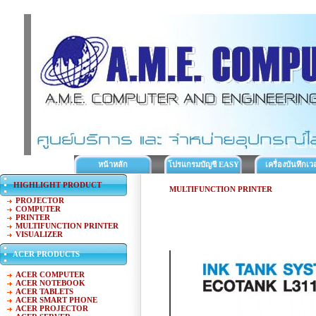
หน้าหลัก
โปรแกรมบัญชี EASY
เครื่องบันทึกเว
ACC
ทำงาน
HIGHLIGHT PRODUCT
MULTIFUNCTION PRINTER
PROJECTOR
COMPUTER
PRINTER
MULTIFUNCTION PRINTER
VISUALIZER
ACER PRODUCTS
ACER COMPUTER
ACER NOTEBOOK
ACER TABLETS
ACER SMART PHONE
ACER PROJECTOR