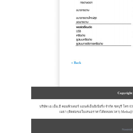
« Back
Copyright 
บริษัท เอ.เอ็ม.อี คอมพิวเตอร์ แอนด์เอ็นยิเนียริ่ง จำกัด ชลบุรี โท
เมธา (ติดต่อขอใบเสนอราคาได้ตลอดเวลา) Metha@