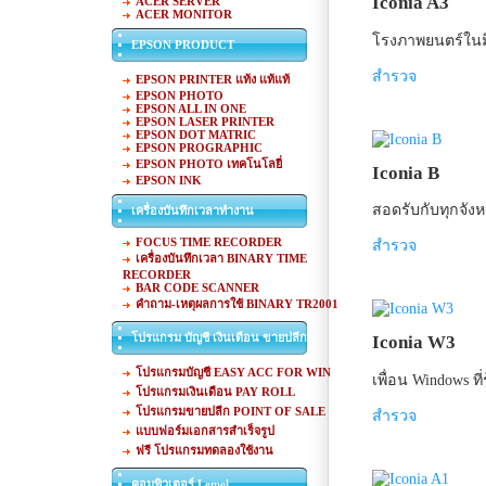
Iconia A3
ACER SERVER
ACER MONITOR
โรงภาพยนตร์ในม
EPSON PRODUCT
สำรวจ
EPSON PRINTER แท้ง แท้แท้
EPSON PHOTO
EPSON ALL IN ONE
EPSON LASER PRINTER
EPSON DOT MATRIC
EPSON PROGRAPHIC
EPSON PHOTO เทคโนโลยี่
Iconia B
EPSON INK
สอดรับกับทุกจังห
เครื่องบันทึกเวลาทำงาน
FOCUS TIME RECORDER
สำรวจ
เครื่องบันทึกเวลา BINARY TIME
RECORDER
BAR CODE SCANNER
คำถาม-เหตุผลการใช้ BINARY TR2001
โปรแกรม บัญชี เงินเดือน ขายปลีก
Iconia W3
โปรแกรมบัญชี EASY ACC FOR WIN
เพื่อน Windows ท
โปรแกรมเงินเดือน PAY ROLL
โปรแกรมขายปลีก POINT OF SALE
สำรวจ
แบบฟอร์มเอกสารสำเร็จรูป
ฟรี โปรแกรมทดลองใช้งาน
คอมพิวเตอร์ Lemel