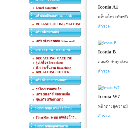
Iconia A1
Lemel computer
เครื่งตัดสติกเกอร์ ROLAND
แท็บเล็ตระดับพรี
ROLAND CUTTING MACHINE
สำรวจ
เครื่องฉีดพลาสติก
เครืองฉีดพลาสติก Shine well
BROACHING MACHINE
Iconia B
BROACHING MACHINE
สอดรับกับทุกจังห
รูปเครื่อง Broaching
ตัวอย่างชิ้นงาน Broaching
สำรวจ
BROACHING CUTTER
เครื่องจักรกลการเกษตร
รถไถ-พรวนดินเล็ก
เครื่องย่อยกิ่งไม้ขนาดเล็ก
Iconia W7
ชุดเครื่องเรือหางยาว
หน้าต่างสู่ความม
ระบบขจัดฝุ่น ควัน ไอน้ำมัน
สำรวจ
FilterMist ระบบ ขจัดไอน้ำมัน
ระบบขจัดฝุ่นอุตสหกกรม