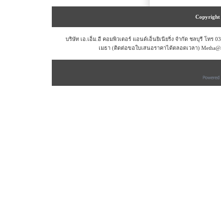
Copyright 
บริษัท เอ.เอ็ม.อี คอมพิวเตอร์ แอนด์เอ็นยิเนียริ่ง จำกัด ชลบุรี โท
เมธา (ติดต่อขอใบเสนอราคาได้ตลอดเวลา) Metha@