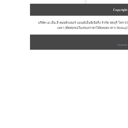
Copyright 
บริษัท เอ.เอ็ม.อี คอมพิวเตอร์ แอนด์เอ็นยิเนียริ่ง จำกัด ชลบุรี โท
เมธา (ติดต่อขอใบเสนอราคาได้ตลอดเวลา) Metha@