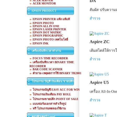
DA
ACER SERVER
ACER MONITOR
สัมผัส ปรับความ
EPSON PRODUCT
สำรวจ
EPSON PRINTER แท้ง แท้แท้
EPSON PHOTO
EPSON ALL IN ONE
EPSON LASER PRINTER
EPSON DOT MATRIC
EPSON PROGRAPHIC
EPSON PHOTO เทคโนโลยี่
Aspire ZC
EPSON INK
เติมสไตล์ให้การ
เครื่องบันทึกเวลาทำงาน
FOCUS TIME RECORDER
สำรวจ
เครื่องบันทึกเวลา BINARY TIME
RECORDER
BAR CODE SCANNER
คำถาม-เหตุผลการใช้ BINARY TR2001
โปรแกรม บัญชี เงินเดือน ขายปลีก
Aspire U5
โปรแกรมบัญชี EASY ACC FOR WIN
เครื่อง All-In-One
โปรแกรมเงินเดือน PAY ROLL
โปรแกรมขายปลีก POINT OF SALE
สำรวจ
แบบฟอร์มเอกสารสำเร็จรูป
ฟรี โปรแกรมทดลองใช้งาน
คอมพิวเตอร์ Lemel